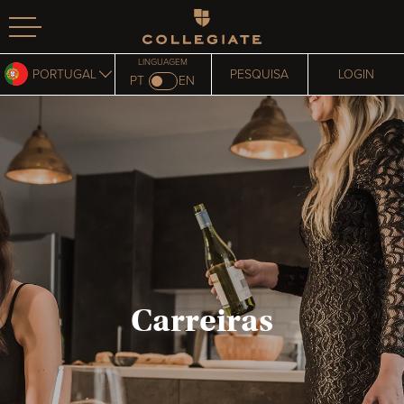
Homepage
LINGUAGEM
PORTUGAL
PESQUISA
LOGIN
PT
EN
Carreiras