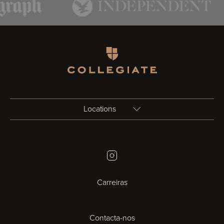
Homepage
Locations
Birmingham
Instagram
Bristol
Carreiras
Cambridge
Contacta-nos
Cardiff