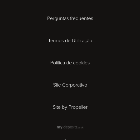
Cheltenham
Perguntas frequentes
Coventry
Termos de Utilização
Derby
Política de cookies
Exeter
Gloucester
Site Corporativo
Ipswich
Site by Propeller
Leicester
London