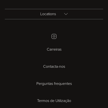
Locations
Birmingham
Instagram
Bristol
Carreiras
Cambridge
Contacta-nos
Cardiff
Cheltenham
Perguntas frequentes
Coventry
Termos de Utilização