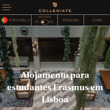
Homepage
LINGUAGEM
PORTUGAL
PESQUISA
LOGIN
PT
EN
Alojamento para
estudantes Erasmus em
Lisboa