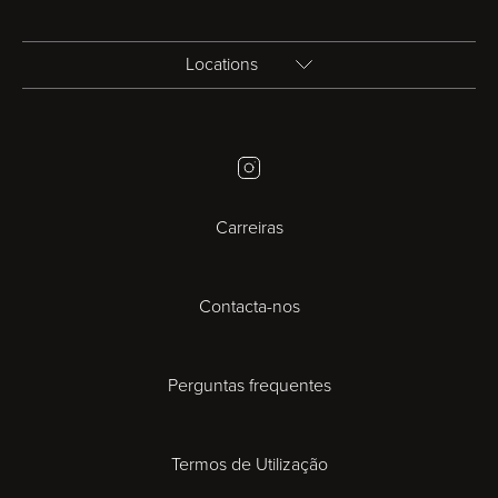
Locations
Birmingham
Instagram
Bristol
Carreiras
Cambridge
Contacta-nos
Cardiff
Cheltenham
Perguntas frequentes
Coventry
Termos de Utilização