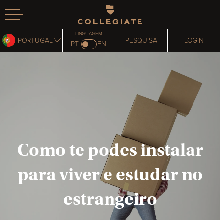
Homepage
LINGUAGEM
PORTUGAL
PESQUISA
LOGIN
PT
EN
Como te podes instalar
para viver e estudar no
estrangeiro