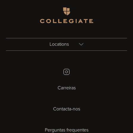
Homepage
Locations
Birmingham
Instagram
Bristol
Carreiras
Cambridge
Contacta-nos
Cardiff
Cheltenham
Perguntas frequentes