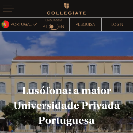
Homepage
LINGUAGEM
PORTUGAL
PESQUISA
LOGIN
PT
EN
Lusófona: a maior
Universidade Privada
Portuguesa