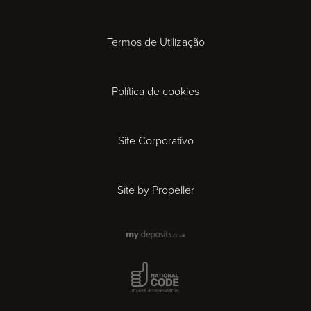
Coventry
Termos de Utilização
Derby
Política de cookies
Exeter
Gloucester
Site Corporativo
Ipswich
Site by Propeller
Leicester
London
National Code Award
Madrid