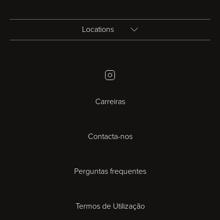
Locations
Birmingham
Instagram
Bristol
Carreiras
Cambridge
Contacta-nos
Cardiff
Cheltenham
Perguntas frequentes
Coventry
Termos de Utilização