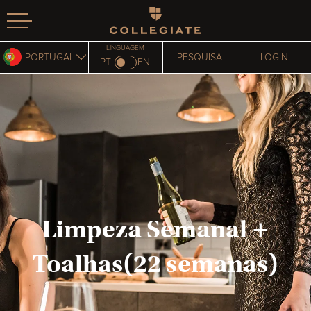
Homepage
LINGUAGEM
PORTUGAL
PESQUISA
LOGIN
PT
EN
Limpeza Semanal +
Toalhas(22 semanas)