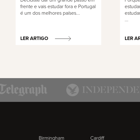
Decidiste dar um grande passo em
Porque
frente e vais estudar fora e Portugal
estudan
é um dos melhores países...
estuda
...
LER ARTIGO
LER A
Birmingham
Cardiff