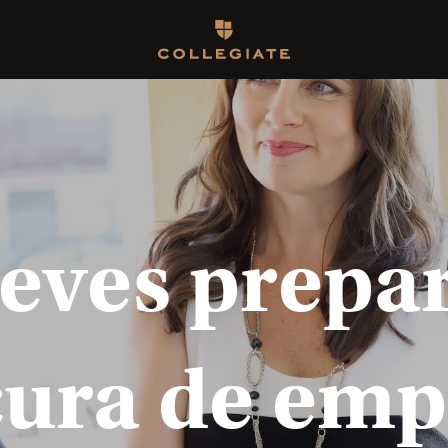
Homepage
ves prepar
cura de emp