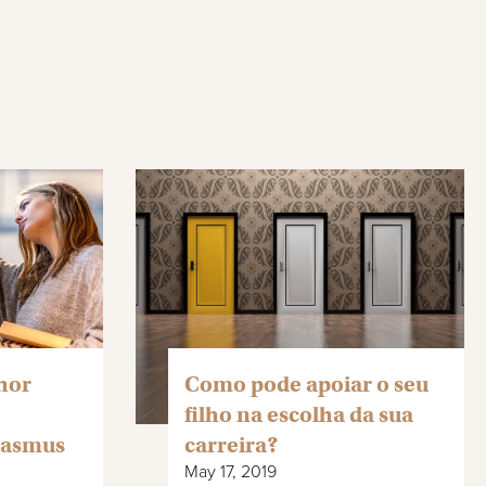
hor
Como pode apoiar o seu
filho na escolha da sua
rasmus
carreira?
May 17, 2019