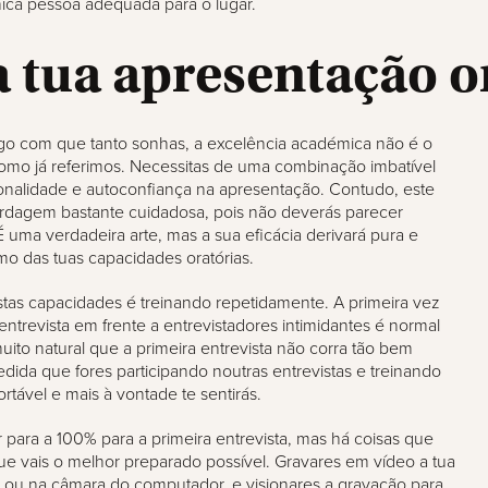
ica pessoa adequada para o lugar.
a tua apresentação o
o com que tanto sonhas, a excelência académica não é o
omo já referimos. Necessitas de uma combinação imbatível
onalidade e autoconfiança na apresentação. Contudo, este
rdagem bastante cuidadosa, pois não deverás parecer
 uma verdadeira arte, mas a sua eficácia derivará pura e
mo das tuas capacidades oratórias.
stas capacidades é treinando repetidamente. A primeira vez
ntrevista em frente a entrevistadores intimidantes é normal
uito natural que a primeira entrevista não corra tão bem
dida que fores participando noutras entrevistas e treinando
tável e mais à vontade te sentirás.
para a 100% para a primeira entrevista, mas há coisas que
que vais o melhor preparado possível. Gravares em vídeo a tua
 ou na câmara do computador, e visionares a gravação para