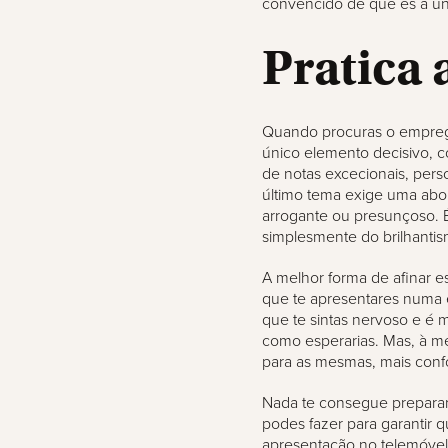
convencido de que és a ún
Pratica 
Quando procuras o empreg
único elemento decisivo, c
de notas excecionais, pers
último tema exige uma abo
arrogante ou presunçoso. É
simplesmente do brilhantis
A melhor forma de afinar e
que te apresentares numa e
que te sintas nervoso e é m
como esperarias. Mas, à me
para as mesmas, mais confor
Nada te consegue preparar 
podes fazer para garantir 
apresentação no telemóvel