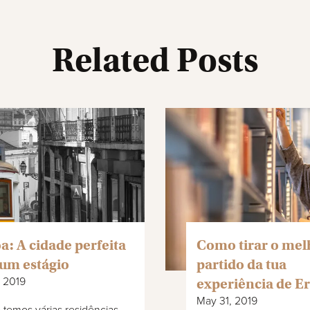
Related Posts
a: A cidade perfeita
Como tirar o mel
 um estágio
partido da tua
, 2019
experiência de E
May 31, 2019