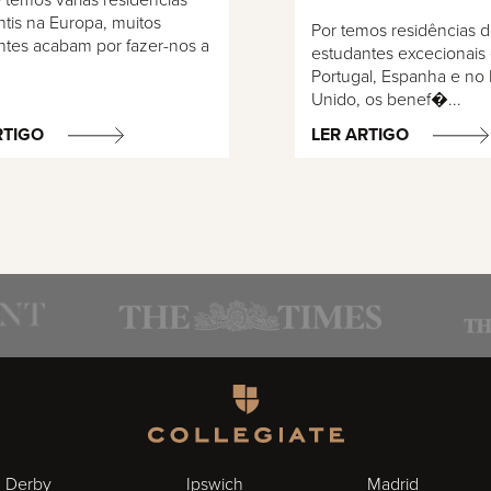
 temos várias residências
tis na Europa, muitos
Por temos residências 
ntes acabam por fazer-nos a
estudantes excecionais
Portugal, Espanha e no
Unido, os benef�...
RTIGO
LER ARTIGO
Homepage
Derby
Ipswich
Madrid