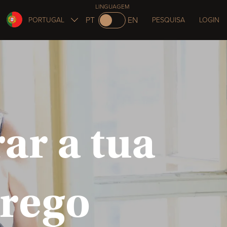
LINGUAGEM
PT
EN
PORTUGAL
PESQUISA
LOGIN
ar a tua
rego