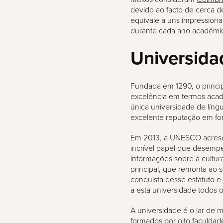
devido ao facto de cerca d
equivale a uns impression
durante cada ano académi
Universida
Fundada em 1290, o princi
excelência em termos acadé
única universidade de líng
excelente reputação em fo
Em 2013, a UNESCO acres
incrível papel que desem
informações sobre a cultu
principal, que remonta a
conquista desse estatuto e
a esta universidade todos 
A universidade é o lar de 
formados por oito faculdad