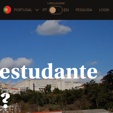
LINGUAGEM
PT
EN
PORTUGAL
PESQUISA
LOGIN
 estudante
?