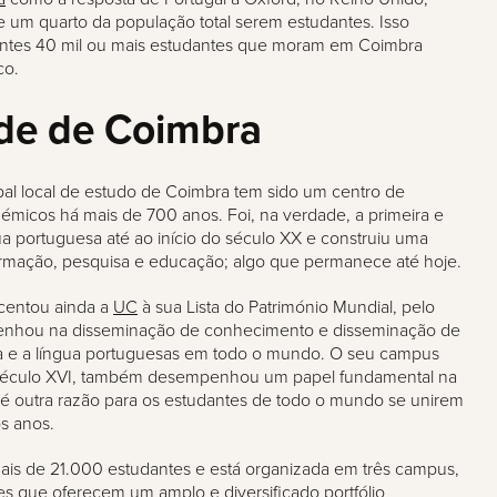
e um quarto da população total serem estudantes. Isso
antes 40 mil ou mais estudantes que moram em Coimbra
co.
de de Coimbra
pal local de estudo de Coimbra tem sido um centro de
micos há mais de 700 anos. Foi, na verdade, a primeira e
ua portuguesa até ao início do século XX e construiu uma
rmação, pesquisa e educação; algo que permanece até hoje.
centou ainda a
UC
à sua Lista do Património Mundial, pelo
penhou na disseminação de conhecimento e disseminação de
ra e a língua portuguesas em todo o mundo. O seu campus
o século XVI, também desempenhou um papel fundamental na
 é outra razão para os estudantes de todo o mundo se unirem
os anos.
mais de 21.000 estudantes e está organizada em três campus,
es que oferecem um amplo e diversificado portfólio