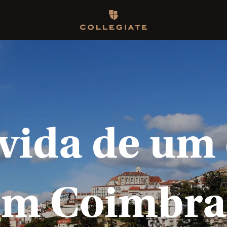
Homepage
vida de um
em Coimbra