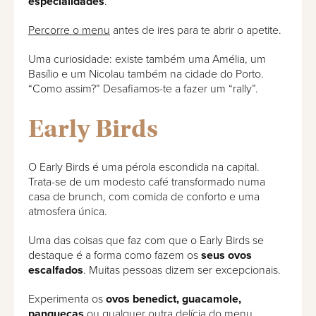
especialidades
.
Percorre o menu
antes de ires para te abrir o apetite.
Uma curiosidade: existe também uma Amélia, um
Basílio e um Nicolau também na cidade do Porto.
“Como assim?” Desafiamos-te a fazer um “rally”.
Early Birds
O Early Birds é uma pérola escondida na capital.
Trata-se de um modesto café transformado numa
casa de brunch, com comida de conforto e uma
atmosfera única.
Uma das coisas que faz com que o Early Birds se
destaque é a forma como fazem os
seus ovos
escalfados
. Muitas pessoas dizem ser excepcionais.
Experimenta os
ovos benedict, guacamole,
panquecas
ou qualquer outra
delícia do menu
.