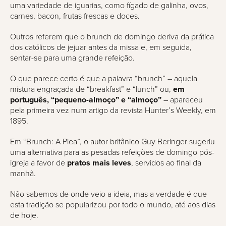
uma variedade de iguarias, como fígado de galinha, ovos,
carnes, bacon, frutas frescas e doces.
Outros referem que o brunch de domingo deriva da prática
dos católicos de jejuar antes da missa e, em seguida,
sentar-se para uma grande refeição.
O que parece certo é que a palavra “brunch” – aquela
mistura engraçada de “breakfast” e “lunch” ou,
em
português, “pequeno-almoço” e “almoço”
– apareceu
pela primeira vez num artigo da revista Hunter’s Weekly, em
1895.
Em “Brunch: A Plea”, o autor britânico Guy Beringer sugeriu
uma alternativa para as pesadas refeições de domingo pós-
igreja a favor de
pratos mais leves
, servidos ao final da
manhã.
Não sabemos de onde veio a ideia, mas a verdade é que
esta tradição se popularizou por todo o mundo, até aos dias
de hoje.