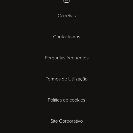
Bristol
Carreiras
Cambridge
Contacta-nos
Cardiff
Cheltenham
Perguntas frequentes
Coventry
Termos de Utilização
Derby
Política de cookies
Exeter
Gloucester
Site Corporativo