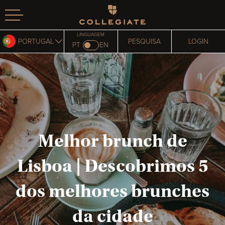
Homepage
LINGUAGEM
PORTUGAL
PESQUISA
LOGIN
PT
EN
Melhor brunch de
Lisboa | Descobrimos 5
dos melhores brunches
da cidade