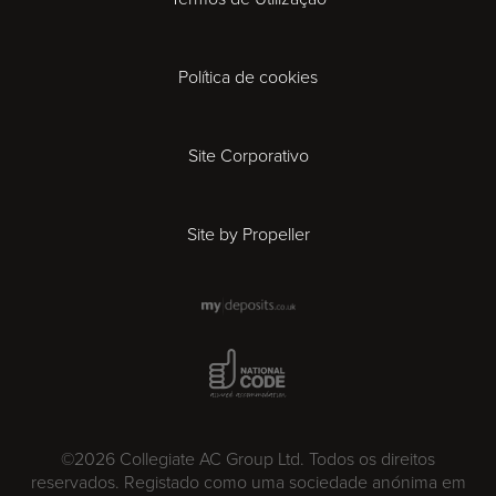
Derby
Política de cookies
Exeter
Gloucester
Site Corporativo
Ipswich
Site by Propeller
Leicester
London
National Code Award
Madrid
©2026 Collegiate AC Group Ltd. Todos os direitos
Milan
reservados. Registado como uma sociedade anónima em