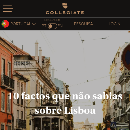
Homepage
LINGUAGEM
PORTUGAL
PESQUISA
LOGIN
PT
EN
10 factos que não sabias
sobre Lisboa