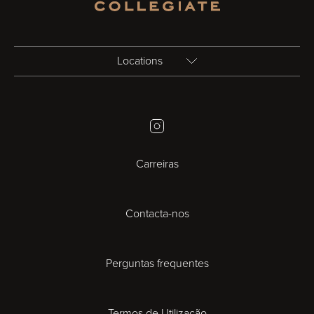
Locations
Birmingham
Instagram
Bristol
Carreiras
Cambridge
Contacta-nos
Cardiff
Cheltenham
Perguntas frequentes
Coventry
Termos de Utilização