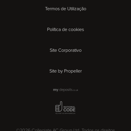
Termos de Utilização
Derby
Política de cookies
Exeter
Gloucester
Site Corporativo
Ipswich
Site by Propeller
Leicester
London
National Code Award
Madrid
©2026 Collegiate AC Group Ltd. Todos os direitos