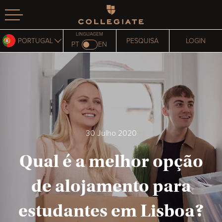
Homepage
LINGUAGEM
PORTUGAL
PESQUISA
LOGIN
PT
EN
30 Julho 2020
Qual é a melhor opção
de alojamento para
estudantes em Lisboa?