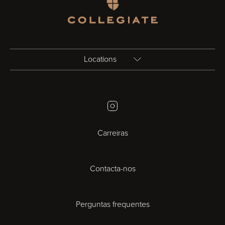
Homepage
Locations
Birmingham
Instagram
Bristol
Carreiras
Cambridge
Contacta-nos
Cardiff
Cheltenham
Perguntas frequentes
Coventry