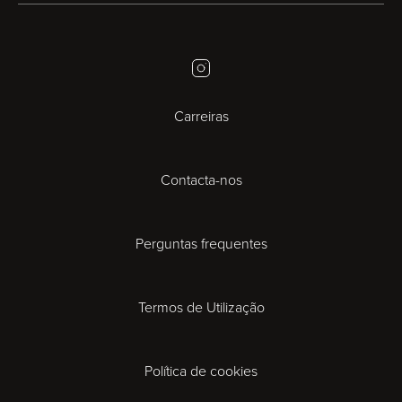
Birmingham
Instagram
Bristol
Carreiras
Cambridge
Contacta-nos
Cardiff
Cheltenham
Perguntas frequentes
Coventry
Termos de Utilização
Derby
Política de cookies
Exeter