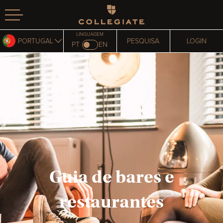
Homepage
LINGUAGEM
PORTUGAL
PESQUISA
LOGIN
PT
EN
Guia de bares e
restaurantes