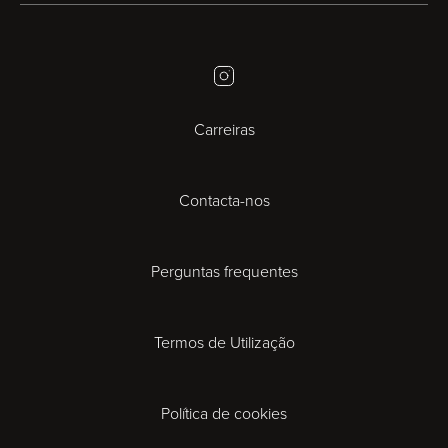
Birmingham
Instagram
Bristol
Carreiras
Cambridge
Contacta-nos
Cardiff
Cheltenham
Perguntas frequentes
Coventry
Termos de Utilização
Derby
Política de cookies
Exeter