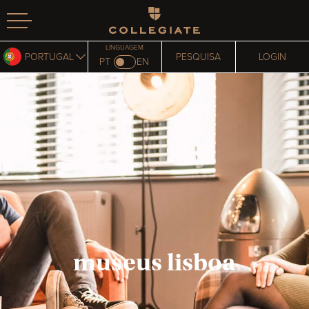
Homepage
LINGUAGEM
PORTUGAL
PESQUISA
LOGIN
PT
EN
museus lisboa