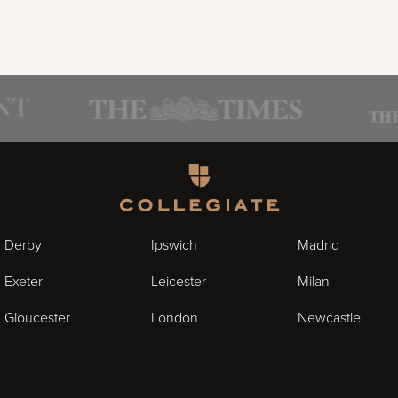
Homepage
Derby
Ipswich
Madrid
Exeter
Leicester
Milan
Gloucester
London
Newcastle