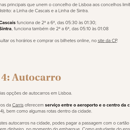
has principais que unem o concelho de Lisboa aos concelhos limít
strito: a Linha de Cascais e a Linha de Sintra.
 Cascais
funciona de 2ª a 6ª, das 05:30 às 01:30;
Sintra
, funciona também de 2ª a 6ª, das 05:10 às 01:08
ltar os horários e comprar os bilhetes online, no
site da CP
.
 4: Autocarro
ias opções de autocarros em Lisboa.
ros da
Carris
oferecem
serviço entre o aeroporto e o centro da 
4), bem como algumas rotas dentro da cidade.
stes autocarros na cidade, podes pagar a passagem com o cartão
em dinheiro, no momento do embarque. Como estudante do ens