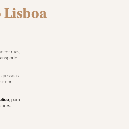
o Lisboa
ecer ruas,
ransporte
as pessoas
bir em
blico
, para
dores.