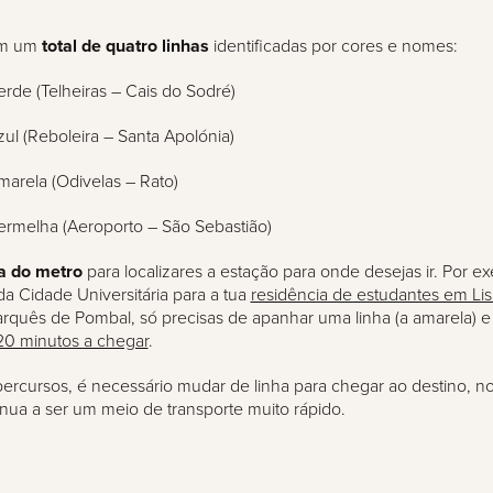
.
em um
total de quatro linhas
identificadas ​​por cores e nomes:
erde (Telheiras – Cais do Sodré)
zul (Reboleira – Santa Apolónia)
marela (Odivelas – Rato)
ermelha (Aeroporto – São Sebastião)
 do metro
para localizares a estação para onde desejas ir. Por e
 da Cidade Universitária para a tua
residência de estudantes em Li
rquês de Pombal, só precisas de apanhar uma linha (a amarela) 
0 minutos a chegar
.
ercursos, é necessário mudar de linha para chegar ao destino, no
nua a ser um meio de transporte muito rápido.