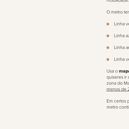
mobilidade
O metro t
Linha v
Linha a
Linha a
Linha v
Usa o
mapa
quiseres ir
zona do Ma
menos de 2
Em certos p
metro conti