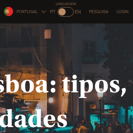
LINGUAGEM
PT
EN
PORTUGAL
PESQUISA
LOGIN
boa: tipos,
idades