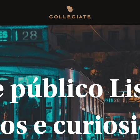
Homepage
 público Lis
ros e curios