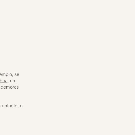
xemplo, se
sboa
, na
e
demoras
 entanto, o