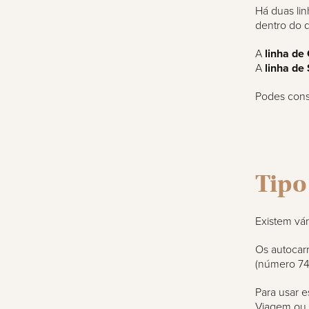
Há duas lin
dentro do di
A
linha de
A
linha de 
Podes consu
Tipo
Existem vár
Os autocar
(número 74
Para usar e
Viagem ou 