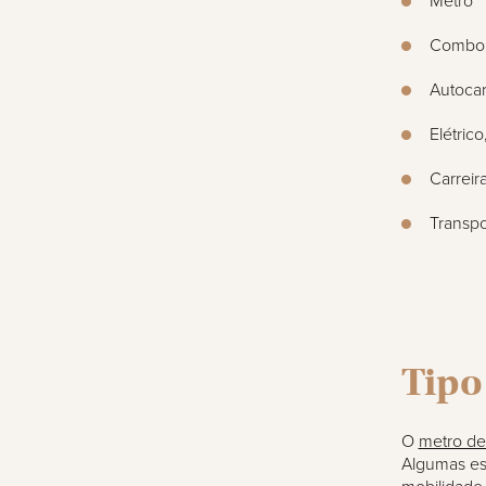
Metro
Combo
Autocar
Elétric
Carreir
Transpor
Tipo
O
metro de
Algumas est