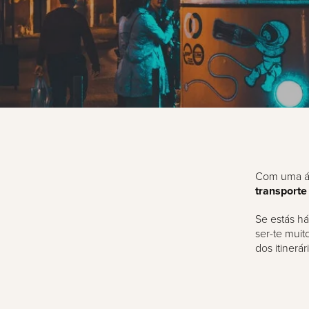
Com uma áre
transporte
Se estás há
ser-te muit
dos itinerá