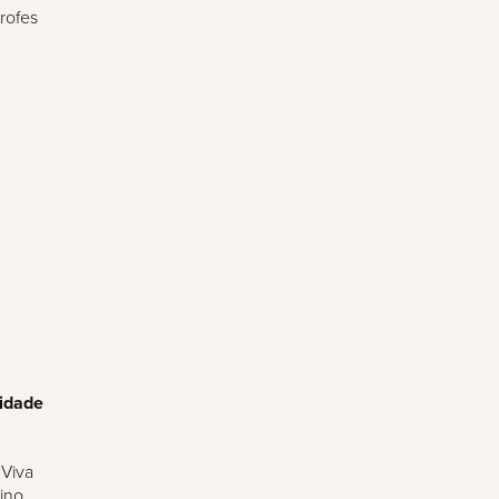
rofes
cidade
 Viva
ino