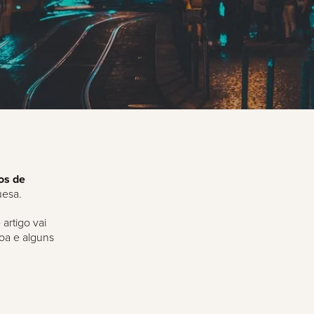
os de
uesa.
artigo vai
boa e alguns