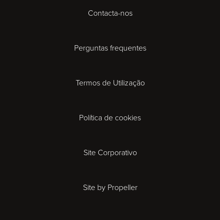
Contacta-nos
Cardiff
Cheltenham
Perguntas frequentes
Coventry
Termos de Utilização
Derby
Política de cookies
Exeter
Gloucester
Site Corporativo
Ipswich
Site by Propeller
Leicester