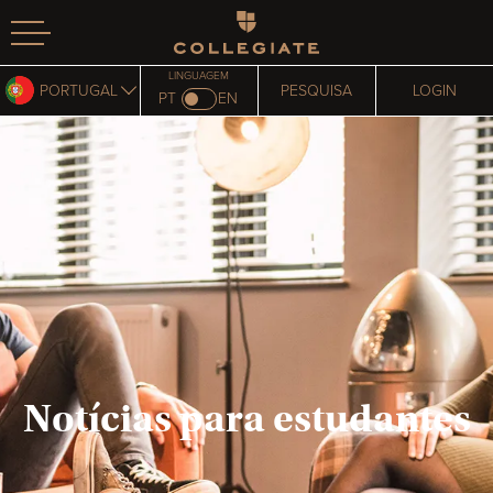
Homepage
LINGUAGEM
PORTUGAL
PESQUISA
LOGIN
PT
EN
Notícias para estudantes